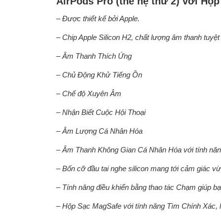
AirPods Pro (thế hệ thứ 2) với H
– Được thiết kế bởi Apple.
– Chip Apple Silicon H2, chất lượng âm thanh tuyệ
– Âm Thanh Thích Ứng
– Chủ Động Khử Tiếng Ồn
– Chế độ Xuyên Âm
– Nhận Biết Cuộc Hội Thoại
– Âm Lượng Cá Nhân Hóa
– Âm Thanh Không Gian Cá Nhân Hóa với tính năng
– Bốn cỡ đầu tai nghe silicon mang tới cảm giác v
– Tính năng điều khiển bằng thao tác Chạm giúp bạ
– Hộp Sạc MagSafe với tính năng Tìm Chính Xác, l