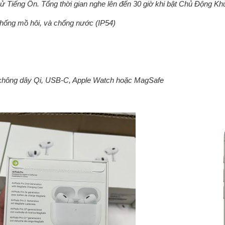
hử Tiếng Ồn. Tổng thời gian nghe lên đến 30 giờ khi bật Chủ Động K
chống mồ hôi, và chống nước (IP54)
không dây Qi, USB-C, Apple Watch hoặc MagSafe