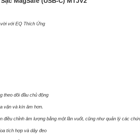
ộp Sạc MagSafe (USB-C) MTJV2
t vời với EQ Thích Ứng
 theo dõi đầu chủ động
ừa vặn và kín âm hơn.
n điều chỉnh âm lượng bằng một lần vuốt, cũng như quản lý các chức
oa tích hợp và dây đeo