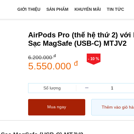
GIỚI THIỆU
SẢN PHẨM
KHUYẾN MÃI
TIN TỨC
AirPods Pro (thế hệ thứ 2) với
Sạc MagSafe (USB-C) MTJV2
đ
6.200.000
- 10 %
đ
5.550.000
Số lượng
Mua ngay
Thêm vào giỏ h