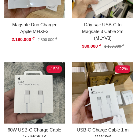
Magsafe Duo Charger
Dây sạc USB-C to
Apple MHXF3
Magsafe 3 Cable 2m
(MLYV3)
đ
2.190.000
đ
2.800.000
đ
980.000
đ
1.150.000
-15%
-22%
60W USB-C Charge Cable
USB-C Charge Cable 1 m
1m MQKJ3
MMQ93