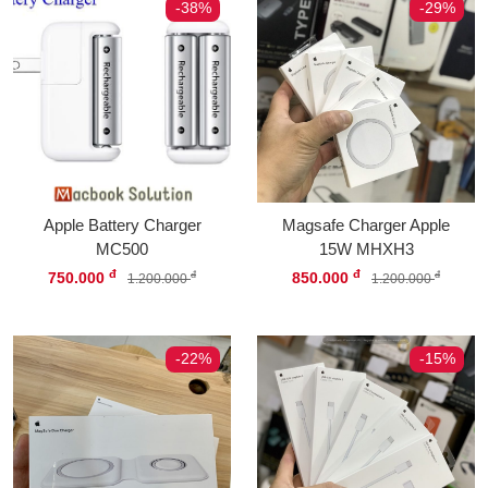
-38%
-29%
Apple Battery Charger
Magsafe Charger Apple
MC500
15W MHXH3
đ
đ
750.000
850.000
đ
đ
1.200.000
1.200.000
-22%
-15%