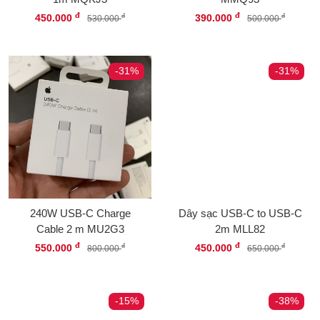
đ
đ
450.000
390.000
đ
đ
530.000
500.000
-31%
-31%
240W USB-C Charge
Dây sạc USB-C to USB-C
Cable 2 m MU2G3
2m MLL82
đ
đ
550.000
450.000
đ
đ
800.000
650.000
-15%
-38%