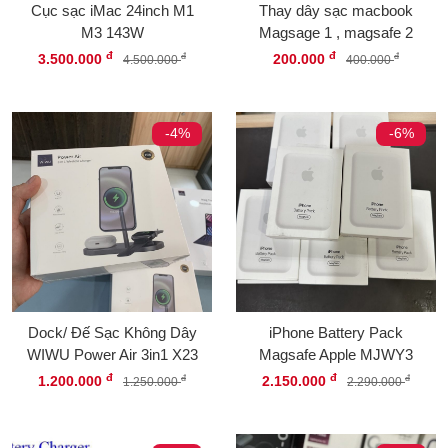
Cục sạc iMac 24inch M1
Thay dây sạc macbook
M3 143W
Magsage 1 , magsafe 2
đ
đ
3.500.000
200.000
đ
đ
4.500.000
400.000
-4%
-6%
Dock/ Đế Sạc Không Dây
iPhone Battery Pack
WIWU Power Air 3in1 X23
Magsafe Apple MJWY3
đ
đ
1.200.000
2.150.000
đ
đ
1.250.000
2.290.000