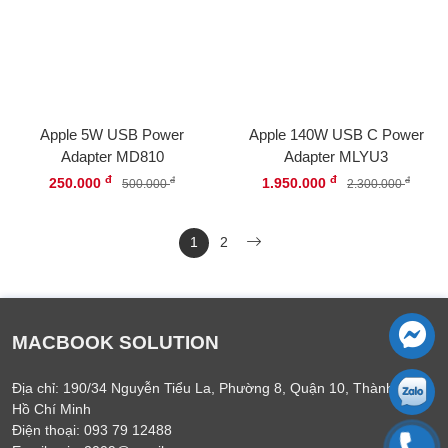
Apple 5W USB Power
Apple 140W USB C Power
Adapter MD810
Adapter MLYU3
đ
đ
250.000
1.950.000
đ
đ
500.000
2.300.000
1
2
MACBOOK SOLUTION
Địa chỉ: 190/34 Nguyễn Tiểu La, Phường 8, Quận 10, Thành phố
Hồ Chí Minh
Điện thoại: 093 79 12488