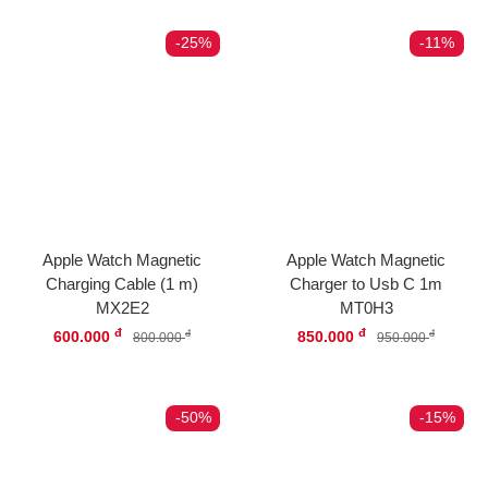
-25%
-11%
Apple Watch Magnetic
Apple Watch Magnetic
Charging Cable (1 m)
Charger to Usb C 1m
MX2E2
MT0H3
đ
đ
600.000
850.000
đ
đ
800.000
950.000
-50%
-15%