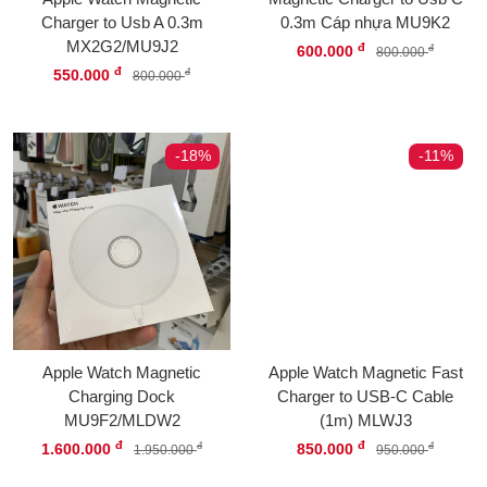
Charger to Usb A 0.3m
0.3m Cáp nhựa MU9K2
MX2G2/MU9J2
đ
600.000
đ
800.000
đ
550.000
đ
800.000
-18%
-11%
Apple Watch Magnetic
Apple Watch Magnetic Fast
Charging Dock
Charger to USB-C Cable
MU9F2/MLDW2
(1m) MLWJ3
đ
đ
1.600.000
850.000
đ
đ
1.950.000
950.000