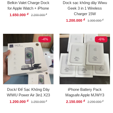
Belkin Valet Charge Dock
Dock sạc không dây Wiwu
for Apple Watch + iPhone
Geek 3 in 1 Wireless
Charger 15W
đ
1.650.000
đ
2.200.000
đ
1.200.000
đ
1.300.000
-4%
-6%
Dock/ Đế Sạc Không Dây
iPhone Battery Pack
WIWU Power Air 3in1 X23
Magsafe Apple MJWY3
đ
đ
1.200.000
2.150.000
đ
đ
1.250.000
2.290.000