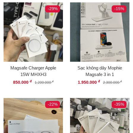
-29%
-15%
Magsafe Charger Apple
Sạc không dây Mophie
15W MHXH3
Magsafe 3 in 1
đ
đ
850.000
1.950.000
đ
đ
1.200.000
2.300.000
-22%
-35%