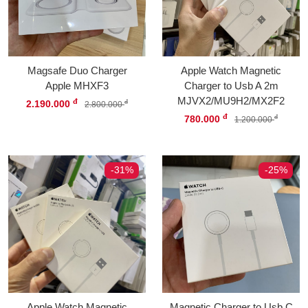
Magsafe Duo Charger
Apple Watch Magnetic
Apple MHXF3
Charger to Usb A 2m
MJVX2/MU9H2/MX2F2
đ
2.190.000
đ
2.800.000
đ
780.000
đ
1.200.000
-31%
-25%
Apple Watch Magnetic
Magnetic Charger to Usb C