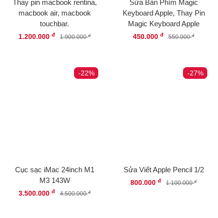
Thay pin macbook rentina,
Sửa Bàn Phím Magic
macbook air, macbook
Keyboard Apple, Thay Pin
touchbar.
Magic Keyboard Apple
đ
đ
1.200.000
450.000
đ
đ
1.900.000
550.000
-22%
-27%
Cục sạc iMac 24inch M1
Sửa Viết Apple Pencil 1/2
M3 143W
đ
800.000
đ
1.100.000
đ
3.500.000
đ
4.500.000