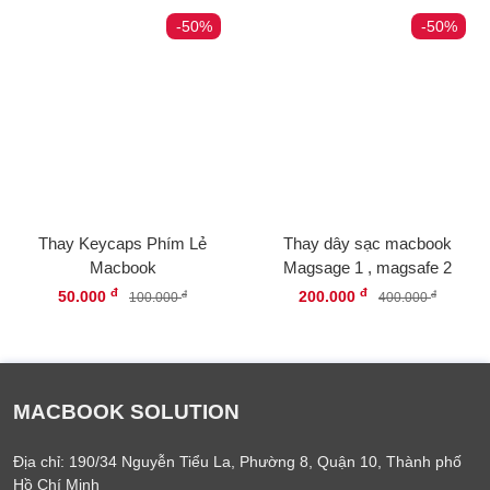
-50%
-50%
Thay Keycaps Phím Lẻ
Thay dây sạc macbook
Macbook
Magsage 1 , magsafe 2
đ
đ
50.000
200.000
đ
đ
100.000
400.000
MACBOOK SOLUTION
Địa chỉ: 190/34 Nguyễn Tiểu La, Phường 8, Quận 10, Thành phố
Hồ Chí Minh