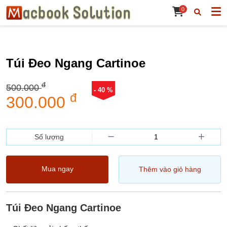
0
Túi Đeo Ngang Cartinoe
đ
500.000
- 40 %
đ
300.000
Số lượng
Mua ngay
Thêm vào giỏ hàng
Túi Đeo Ngang Cartinoe